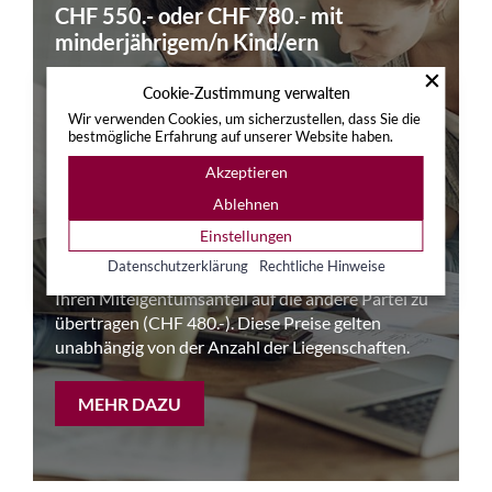
CHF 550.- oder CHF 780.- mit
minderjährigem/n Kind/ern
Cookie-Zustimmung verwalten
Onlinescheidung.ch ermöglicht es Ihnen, Ihre
Wir verwenden Cookies, um sicherzustellen, dass Sie die
Scheidungsvereinbarung im gegenseitigen
bestmögliche Erfahrung auf unserer Website haben.
Einvernehmen selbst zu erstellen und das
Akzeptieren
Begehren an das Gericht zu stellen, um Ihr
Scheidungsurteil zu erwirken. Wenn Sie
Ablehnen
Eigentümer einer Liegenschaft sind, können Sie auf
Einstellungen
der Website eine Zusatzvereinbarung erstellen,
Datenschutzerklärung
Rechtliche Hinweise
um Miteigentümer zu bleiben (CHF 350.-) oder
Ihren Miteigentumsanteil auf die andere Partei zu
übertragen (CHF 480.-). Diese Preise gelten
unabhängig von der Anzahl der Liegenschaften.
MEHR DAZU