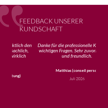
FEEDBACK UNSERER
KUNDSCHAFT
h den
Danke für die professionelle Klärung der
Me
ch,
wichtigen Fragen. Sehr zuvorkommend
über
ch
und freundlich.
Frau 
auch
Matthias (conseil perso)
un
Juli 2026
Mein