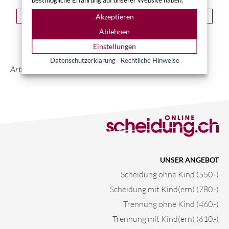
bestmögliche Erfahrung auf unserer Website haben.
FACEBOOK
LINKEDIN
INSTAGRAM
Akzeptieren
Ablehnen
KONTAKT
Einstellungen
Datenschutzerklärung
Rechtliche Hinweise
Artikel aktualisiert am 24/07/2025
UNSER ANGEBOT
Scheidung ohne Kind (550.-)
Scheidung mit Kind(ern) (780.-)
Trennung ohne Kind (460.-)
Trennung mit Kind(ern) (610.-)