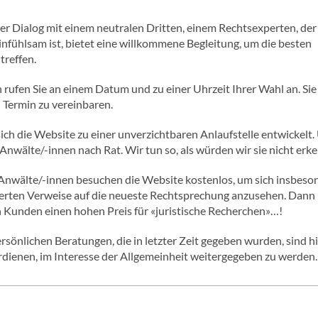
r Dialog mit einem neutralen Dritten, einem Rechtsexperten, der
nfühlsam ist, bietet eine willkommene Begleitung, um die besten
treffen.
 rufen Sie an einem Datum und zu einer Uhrzeit Ihrer Wahl an. Sie
 Termin zu vereinbaren.
sich die Website zu einer unverzichtbaren Anlaufstelle entwickelt.
Anwälte/-innen nach Rat. Wir tun so, als würden wir sie nicht erk
 Anwälte/-innen besuchen die Website kostenlos, um sich insbeso
ierten Verweise auf die neueste Rechtsprechung anzusehen. Dann
n Kunden einen hohen Preis für «juristische Recherchen»…!
rsönlichen Beratungen, die in letzter Zeit gegeben wurden, sind h
verdienen, im Interesse der Allgemeinheit weitergegeben zu werden.