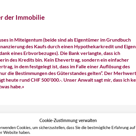
r der Immobilie
uses in Miteigentum (beide sind als Eigentümer im Grundbuch
Finanzierung des Kaufs durch einen Hypothekarkredit und Eigen
dank eines Erbvorbezuges). Die Bank verlangte, dass ich
in des Kredits bin. Kein Ehevertrag, sondern ein einfacher
rtrag, in dem festgelegt ist, dass im Falle einer Auflösung des
nur die Bestimmungen des Güterstandes gelten“. Der Merhwert
gt heute rund CHF 500’000.-. Unser Anwalt sagt mir, dass ich k
twas habe.»
Cookie-Zustimmung verwalten
mmen, ob und wie ein Mehrwert der Immobilie bei der Auflösung
rwenden Cookies, um sicherzustellen, dass Sie die bestmögliche Erfahrung auf
er Website haben.
s der Errungenschaftsbeteiligung aufgeteilt werden muss, sind ni