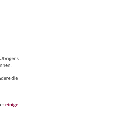
 Übrigens
ennen.
ndere die
ier
einige