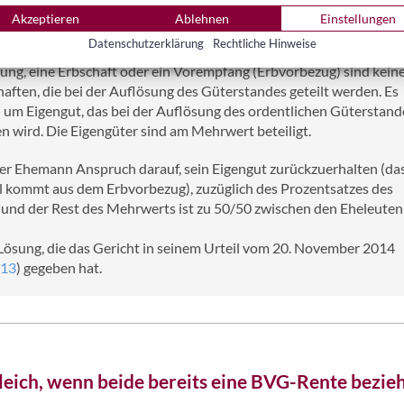
h eingetragenen Miteigentumsanteile von Bedeutung, sondern d
Akzeptieren
Ablehnen
Einstellungen
wie die Finanzierung beim Immobilienkauf erfolgte.
Datenschutzerklärung
Rechtliche Hinweise
ung, eine Erbschaft oder ein Vorempfang (Erbvorbezug) sind kein
aften, die bei der Auflösung des Güterstandes geteilt werden. Es
h um Eigengut, das bei der Auflösung des ordentlichen Güterstande
wird. Die Eigengüter sind am Mehrwert beteiligt.
er Ehemann Anspruch darauf, sein Eigengut zurückzuerhalten (da
l kommt aus dem Erbvorbezug), zuzüglich des Prozentsatzes des
und der Rest des Mehrwerts ist zu 50/50 zwischen den Eheleuten
e Lösung, die das Gericht in seinem Urteil vom 20. November 2014
013
) gegeben hat.
eich, wenn beide bereits eine BVG-Rente bezie