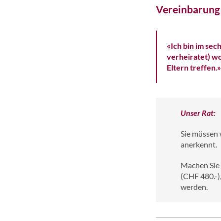
Vereinbarung 
«Ich bin im se
verheiratet) w
Eltern treffen.»
Unser Rat:
Sie müssen 
anerkennt.
Machen Sie 
(CHF 480.-)
werden.