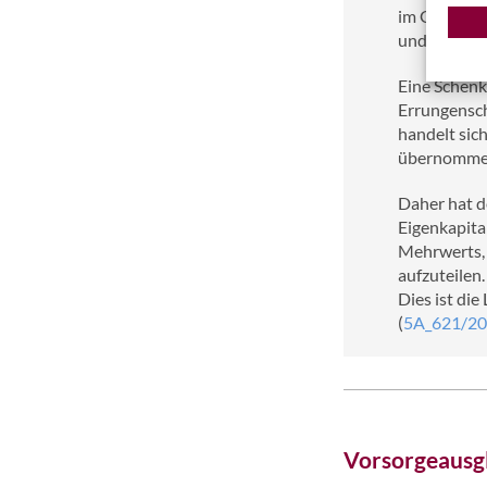
im Grundbuc
und Weise, 
Eine Schenk
Errungensch
handelt sic
übernommen 
Daher hat d
Eigenkapita
Mehrwerts, 
aufzuteilen.
Dies ist di
(
5A_621/2
Vorsorgeausgl