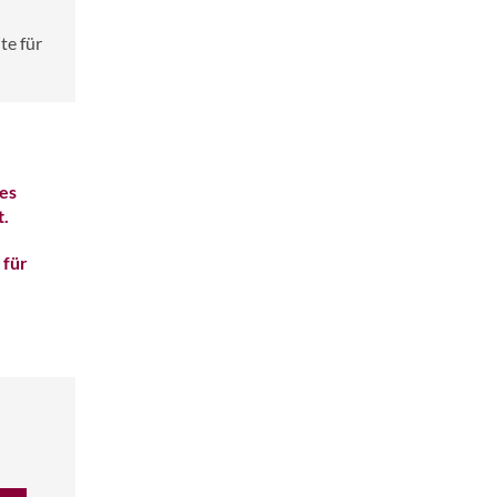
te für
es
t.
 für