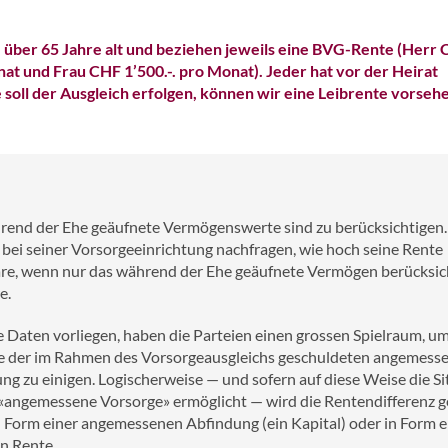
e über 65 Jahre alt und beziehen jeweils eine BVG-Rente (Herr
nat und Frau CHF 1’500.-. pro Monat). Jeder hat vor der Heirat
 soll der Ausgleich erfolgen, können wir eine Leibrente vorseh
rend der Ehe geäufnete Vermögenswerte sind zu berücksichtigen.
r bei seiner Vorsorgeeinrichtung nachfragen, wie hoch seine Rente
e, wenn nur das während der Ehe geäufnete Vermögen berücksic
e.
e Daten vorliegen, haben die Parteien einen grossen Spielraum, um
e der im Rahmen des Vorsorgeausgleichs geschuldeten angemess
ng zu einigen. Logischerweise — und sofern auf diese Weise die Si
 «angemessene Vorsorge» ermöglicht — wird die Rentendifferenz ge
 Form einer angemessenen Abfindung (ein Kapital) oder in Form e
n Rente.