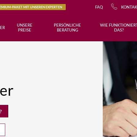
FAQ
KONTA
REMIUM-PAKET MIT UNSEREN EXPERTEN
UNSERE
PERSÖNLICHE
WIE FUNKTIONIER
ER
PREISE
BERATUNG
DAS?
er
?