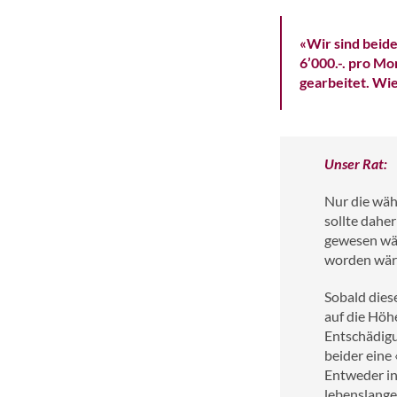
«Wir sind beid
6’000.-. pro Mo
gearbeitet. Wie
Unser Rat:
Nur die wäh
sollte dahe
gewesen wär
worden wär
Sobald dies
auf die Höh
Entschädigu
beider eine
Entweder in
lebenslange