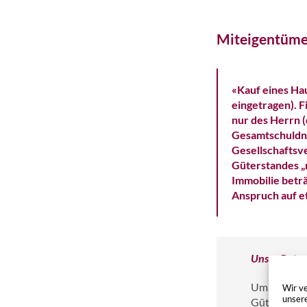
Miteigentüme
«Kauf eines Ha
eingetragen). 
nur des Herrn (
Gesamtschuldner
Gesellschaftsve
Güterstandes „
Immobilie beträ
Anspruch auf e
Unser Rat:
Um zu besti
Wir ve
unser
Güterstande