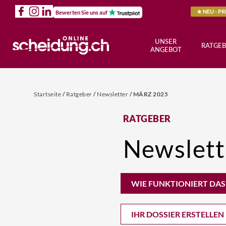
★ NEU - P
Bewerten Sie uns auf
UNSER
RATGEB
ANGEBOT
Startseite
/
Ratgeber
/
Newsletter
/
MÄRZ 2025
RATGEBER
Newslett
WIE FUNKTIONIERT DAS
IHR DOSSIER ERSTELLEN