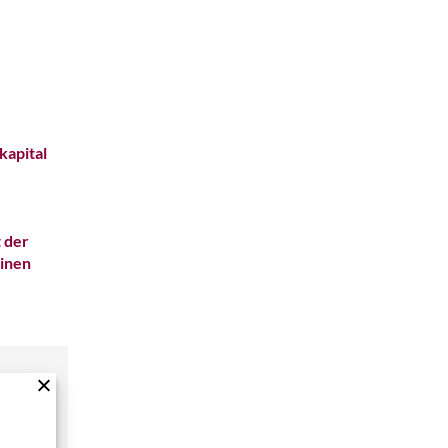
kapital
 der
einen
 des
cht die