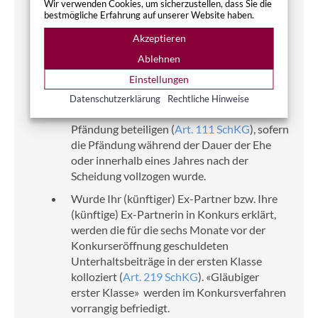
Bezahlt Ihr (künftiger) Ex-Partner bzw. Ihre
Wir verwenden Cookies, um sicherzustellen, dass Sie die
bestmögliche Erfahrung auf unserer Website haben.
(künftige) Ex-Partnerin die ihm bzw. ihr
auferlegten Unterhaltsbeiträge nicht und
Akzeptieren
erwirken andere Gläubiger die Pfändung
Ablehnen
seiner bzw. ihrer Vermögenswerte
Einstellungen
(insbesondere des Lohnes), können Sie sich
auch ohne eigene Betreibung gegen den Ex-
Datenschutzerklärung
Rechtliche Hinweise
Partner bzw. die Ex-Partnerin an der
Pfändung beteiligen (
Art. 111 SchKG
), sofern
die Pfändung während der Dauer der Ehe
oder innerhalb eines Jahres nach der
Scheidung vollzogen wurde.
Wurde Ihr (künftiger) Ex-Partner bzw. Ihre
(künftige) Ex-Partnerin in Konkurs erklärt,
werden die für die sechs Monate vor der
Konkurseröffnung geschuldeten
Unterhaltsbeiträge in der ersten Klasse
kolloziert (
Art. 219 SchKG
). «Gläubiger
erster Klasse» werden im Konkursverfahren
vorrangig befriedigt.