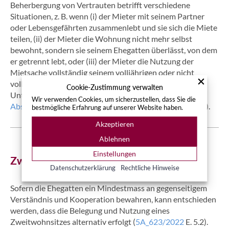
Beherbergung von Vertrauten betrifft verschiedene
Situationen, z. B. wenn (i) der Mieter mit seinem Partner
oder Lebensgefährten zusammenlebt und sie sich die Miete
teilen, (ii) der Mieter die Wohnung nicht mehr selbst
bewohnt, sondern sie seinem Ehegatten überlässt, von dem
er getrennt lebt, oder (iii) der Mieter die Nutzung der
Mietsache vollständig seinem volljährigen oder nicht
volljährigen Kind überlässt, dem gegenüber er eine
Cookie-Zustimmung verwalten
Unterhaltspflicht nach
Art. 276 Abs. 1 ZGB
und
Art. 277
Wir verwenden Cookies, um sicherzustellen, dass Sie die
Abs. 2 ZGB
unterhaltspflichtig ist (
4A_521/2021
E. 3.2.3).
bestmögliche Erfahrung auf unserer Website haben.
Akzeptieren
Ablehnen
Einstellungen
Zweitwohnsitz
Datenschutzerklärung
Rechtliche Hinweise
Sofern die Ehegatten ein Mindestmass an gegenseitigem
Verständnis und Kooperation bewahren, kann entschieden
werden, dass die Belegung und Nutzung eines
Zweitwohnsitzes alternativ erfolgt (
5A_623/2022
E. 5.2).