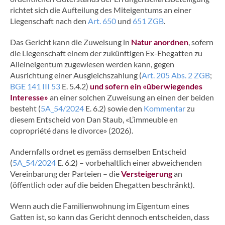
richtet sich die Aufteilung des Miteigentums an einer
Liegenschaft nach den
Art. 650
und
651 ZGB
.
Das Gericht kann die Zuweisung in
Natur anordnen
, sofern
die Liegenschaft einem der zukünftigen Ex-Ehegatten zu
Alleineigentum zugewiesen werden kann, gegen
Ausrichtung einer Ausgleichszahlung (
Art. 205 Abs. 2 ZGB
;
BGE 141 III 53
E. 5.4.2)
und sofern ein
«überwiegendes
Interesse»
an einer solchen Zuweisung an einen der beiden
besteht (
5A_54/2024
E. 6.2) sowie den
Kommentar
zu
diesem Entscheid von Dan Staub, «L’immeuble en
copropriété dans le divorce» (2026).
Andernfalls ordnet es gemäss demselben Entscheid
(
5A_54/2024
E. 6.2) – vorbehaltlich einer abweichenden
Vereinbarung der Parteien – die
Versteigerung
an
(öffentlich oder auf die beiden Ehegatten beschränkt).
Wenn auch die Familienwohnung im Eigentum eines
Gatten ist, so kann das Gericht dennoch entscheiden, dass