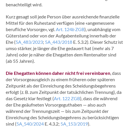
benachteiligt wird.
Kurz gesagt soll jede Person über ausreichende finanzielle
Mittel für den Ruhestand verfügen (eine «angemessene
berufliche Vorsorge», vgl.
Art. 124
b
ZGB
), unabhängig vom
Güterstand oder von der Aufgabenteilung innerhalb der
Ehe (
5A_483/2023
;
5A_443/2018
E. 5.3.2). Dieser Schutz ist
umso stärker, je länger die Ehe gedauert hat (mehr als 7
Jahre) oder je näher die Ehegatten dem Rentenalter sind
(ab 55 Jahren).
Die Ehegatten können daher nicht frei vereinbaren
, dass
der Vorsorgeausgleich zu einem früheren oder späteren
Zeitpunkt als der Einreichung des Scheidungsbegehrens
erfolgt (z. B. zum Zeitpunkt der tatsächlichen Trennung), da
das Gesetz klar festlegt (
Art. 122 ZGB
), dass die während
der Ehe geäufneten Vorsorgeguthaben — also auch
während der Trennungszeit — bis zum Zeitpunkt der
Einreichung des Scheidungsbegehrens zu berücksichtigen
sind (
5A_540/2024
E. 4.3.2;
5A_153/2019
).