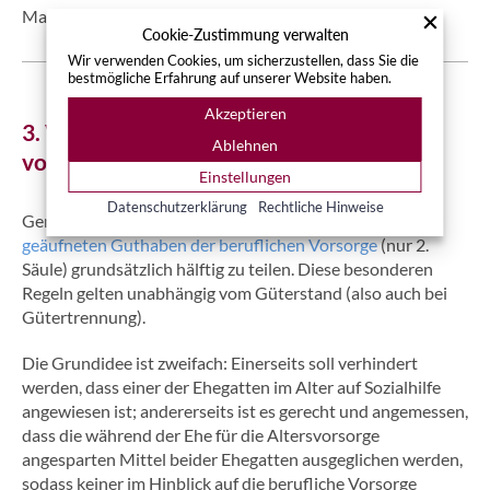
Massnahme, was einen gewissen Klärungsbedarf zeigt.
Cookie-Zustimmung verwalten
Wir verwenden Cookies, um sicherzustellen, dass Sie die
bestmögliche Erfahrung auf unserer Website haben.
Akzeptieren
3. Vorsorgeausgleich zu einem Zeitpunkt
Ablehnen
vor der Scheidung?
Einstellungen
Datenschutzerklärung
Rechtliche Hinweise
Gemäss
Art. 122 ZGB
sind
die während der Ehe
geäufneten Guthaben der beruflichen Vorsorge
(nur 2.
Säule) grundsätzlich hälftig zu teilen. Diese besonderen
Regeln gelten unabhängig vom Güterstand (also auch bei
Gütertrennung).
Die Grundidee ist zweifach: Einerseits soll verhindert
werden, dass einer der Ehegatten im Alter auf Sozialhilfe
angewiesen ist; andererseits ist es gerecht und angemessen,
dass die während der Ehe für die Altersvorsorge
angesparten Mittel beider Ehegatten ausgeglichen werden,
sodass keiner im Hinblick auf die berufliche Vorsorge