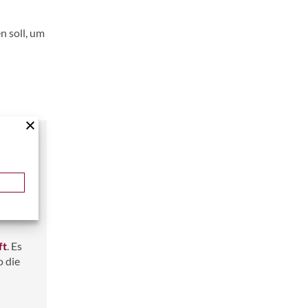
n soll, um
keine
 in der
schaft
ft
. Es
o die