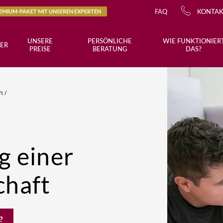
FAQ
KONTA
REMIUM-PAKET MIT UNSEREN EXPERTEN
UNSERE
PERSÖNLICHE
WIE FUNKTIONIER
ER
PREISE
BERATUNG
DAS?
ft
/
g einer
chaft
?