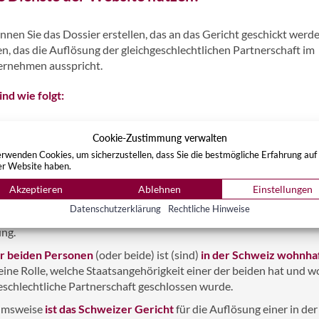
nen Sie das Dossier erstellen, das an das Gericht geschickt werde
ten, das die Auflösung der gleichgeschlechtlichen Partnerschaft im
ernehmen ausspricht.
nd wie folgt:
Cookie-Zustimmung verwalten
mmen beide
der Auflösung Ihrer homosexuellen Partnerschaft zu (
rwenden Cookies, um sicherzustellen, dass Sie die bestmögliche Erfahrung auf
ng einer im Ausland geschlossenen heterosexuellen Partnerschaft
er Website haben.
).
Akzeptieren
Ablehnen
Einstellungen
e einer
offiziellen
Änderung des Geschlechts
während der Partner
Datenschutzerklärung
Rechtliche Hinweise
nach wie vor die
Regeln der Auflösung
und nicht die Regeln der
ng.
er beiden Personen
(oder beide) ist (sind)
in der Schweiz wohnha
keine Rolle, welche Staatsangehörigkeit einer der beiden hat und w
eschlechtliche Partnerschaft geschlossen wurde.
msweise
ist das Schweizer Gericht
für die Auflösung einer in der