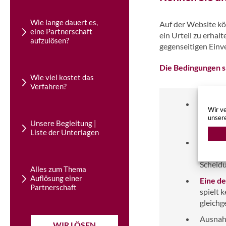
Wie lange dauert es,
Auf der Website kön
eine Partnerschaft
ein Urteil zu erhal
aufzulösen?
gegenseitigen Einv
Die Bedingungen si
Wie viel kostet das
Verfahren?
Sie
sti
Wir ve
Auflösu
unser
Unsere Begleitung |
Schweiz
Liste der Unterlagen
Im Fall
gelten 
Scheidu
Alles zum Thema
Auflösung einer
Eine d
Partnerschaft
spielt 
gleichg
Ausnah
WIR LÖSEN