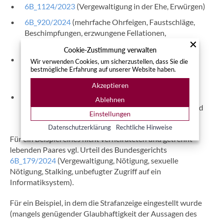
6B_1124/2023
(Vergewaltigung in der Ehe, Erwürgen)
6B_920/2024
(mehrfache Ohrfeigen, Faustschläge,
Beschimpfungen, erzwungene Fellationen,
Vergewaltigungen)
Cookie-Zustimmung verwalten
6B_940/2025
(Nötigung, Vergewaltigung, sexuelle
Wir verwenden Cookies, um sicherzustellen, dass Sie die
Nötigung, unbefugter Zugang zu einem
bestmögliche Erfahrung auf unserer Website haben.
Informatiksystem, BDSM-Praktiken)
Akzeptieren
BGE 152 IV 1
(Sadomasochistische Beziehungen
Ablehnen
[BDSM], insbesondere zur Frage der Einwilligung und
Einstellungen
des Vorsatzes).
Datenschutzerklärung
Rechtliche Hinweise
Für ein Beispiel eines nicht verheirateten und getrennt
lebenden Paares vgl. Urteil des Bundesgerichts
6B_179/2024
(Vergewaltigung, Nötigung, sexuelle
Nötigung, Stalking, unbefugter Zugriff auf ein
Informatiksystem).
Für ein Beispiel, in dem die Strafanzeige eingestellt wurde
(mangels genügender Glaubhaftigkeit der Aussagen des