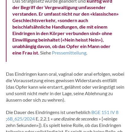
Das Strafgesetz wurde geändert und
künftig wird
der Begriff der Vergewaltigung umfassender
verstanden. Er umfasst nicht nur den «klassischen»
Geschlechtsverkehr, «sondern auch
beischlafsähnliche Handlungen, die mit einem
Eindringen in den Körper verbunden sind» ohne
Einwilligung beinhaltet («Nein heisst Nein»),
unabhängig davon, ob das Opfer ein Mann oder
eine Frau ist.
Siehe
Pressemitteilung
.
Das Eindringen kann oral, vaginal oder anal erfolgen, wobei
die Voraussetzung eines gewissen Widerstands entfällt
(das Opfer kann wie erstarrt, gelähmt oder verängstigt sein
und somit nicht mehr in der Lage, seine Ablehnung zu
äussern oder sich zu wehren).
Die Dauer des Eindringens ist unerheblich
BGE 151 IV 8
;
6B_625/2024
E. 2.2.1 «
une dizaine de secondes
» [«einige
zehn Sekunden»]). Es spielt keine Rolle, ob das Eindringen
teilweise oder vollständig ist. Es spielt auch keine Rolle, ob