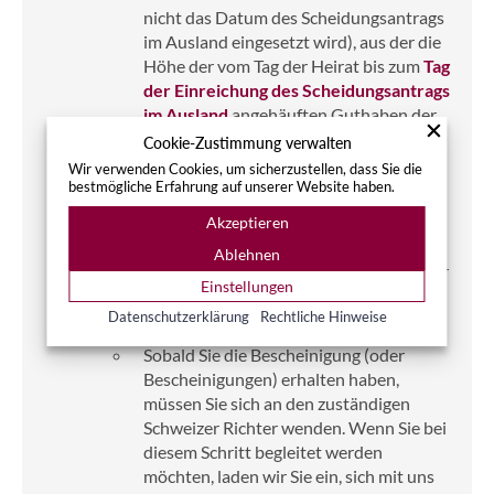
nicht das Datum des Scheidungsantrags
im Ausland eingesetzt wird), aus der die
Höhe der vom Tag der Heirat bis zum
Tag
der Einreichung des Scheidungsantrags
im Ausland
angehäuften Guthaben der
beruflichen Vorsorge hervorgehen muss
Cookie-Zustimmung verwalten
(den
Musterbrief
entsprechend ändern).
Wir verwenden Cookies, um sicherzustellen, dass Sie die
bestmögliche Erfahrung auf unserer Website haben.
Hat nur einer von Ihnen ein Guthaben in
der beruflichen Vorsorge in der Schweiz
Akzeptieren
angesammelt, muss der andere ein
Ablehnen
Freizügigkeitskonto
bei einer Schweizer
Einstellungen
Bank eröffnen, um seinen Anteil zu
Datenschutzerklärung
Rechtliche Hinweise
erhalten.
Sobald Sie die Bescheinigung (oder
Bescheinigungen) erhalten haben,
müssen Sie sich an den zuständigen
Schweizer Richter wenden. Wenn Sie bei
diesem Schritt begleitet werden
möchten, laden wir Sie ein, sich mit uns