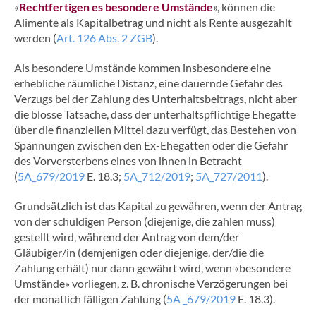
«
Rechtfertigen es besondere Umstände
», können die
Alimente als Kapitalbetrag und nicht als Rente ausgezahlt
werden (
Art. 126 Abs. 2 ZGB
).
Als besondere Umstände kommen insbesondere eine
erhebliche räumliche Distanz, eine dauernde Gefahr des
Verzugs bei der Zahlung des Unterhaltsbeitrags, nicht aber
die blosse Tatsache, dass der unterhaltspflichtige Ehegatte
über die finanziellen Mittel dazu verfügt, das Bestehen von
Spannungen zwischen den Ex-Ehegatten oder die Gefahr
des Vorversterbens eines von ihnen in Betracht
(
5A_679/2019
E. 18.3;
5A_712/2019
;
5A_727/2011
).
Grundsätzlich ist das Kapital zu gewähren, wenn der Antrag
von der schuldigen Person (diejenige, die zahlen muss)
gestellt wird, während der Antrag von dem/der
Gläubiger/in (demjenigen oder diejenige, der/die die
Zahlung erhält) nur dann gewährt wird, wenn «besondere
Umstände» vorliegen, z. B. chronische Verzögerungen bei
der monatlich fälligen Zahlung (
5A _679/2019
E. 18.3).