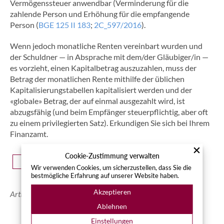
Vermögenssteuer anwendbar (Verminderung für die
zahlende Person und Erhöhung für die empfangende
Person (
BGE 125 II 183
;
2C_597/2016
).
Wenn jedoch monatliche Renten vereinbart wurden und
der Schuldner — in Absprache mit dem/der Gläubiger/in —
es vorzieht, einen Kapitalbetrag auszuzahlen, muss der
Betrag der monatlichen Rente mithilfe der üblichen
Kapitalisierungstabellen kapitalisiert werden und der
«globale» Betrag, der auf einmal ausgezahlt wird, ist
abzugsfähig (und beim Empfänger steuerpflichtig, aber oft
zu einem privilegierten Satz). Erkundigen Sie sich bei Ihrem
Finanzamt.
Cookie-Zustimmung verwalten
<ZURÜCK
WEITER>
Wir verwenden Cookies, um sicherzustellen, dass Sie die
bestmögliche Erfahrung auf unserer Website haben.
Akzeptieren
Artikel aktualisiert am 05/06/2025
Ablehnen
Einstellungen