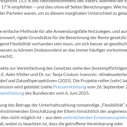
 entspricht 15,5 % des Nettoeinkommens des Vaters, während wir 
 17 % empfehlen – und dies ohne elf Seiten Berechnungen. Wie ho
er Parteien waren, um zu diesem marginalen Unterschied zu gelan
eine einfache Methode für alle Anwendungsfälle festzulegen, und a
enswert, rigide Grundsätze für die Berechnung der Rente gesetzlic
end Flexibilität vorhanden sein muss, um sich besser an gesellsch
assen zu können (insbesondere an das immer häufiger vorkomm
recht).
ekte zur Vereinfachung des Gesetzes siehe den (kostenpflichtige
a E. Aebi-Müller und Dr. iur. Tanja Coskun-Ivanovic: «
Kindesunterha
arf und Zukunftsperspektiven
» (2025). Die Projekte reifen (sehr) l
ssion wird gebildet (siehe
Pressemitteilung
vom 26. September 
semitteilung
des Bundesrats vom 6. Juni 2025.
zung des Betrags der Unterhaltszahlung notwendige „Flexibilität” e
einstimmenden Einschätzung der Eltern hinsichtlich der angemes
s dies nicht möglich ist – aus dem
weitreichenden Ermessensspielr
all, wobei zu beachten ist, dass die getroffene Vereinbarung oder