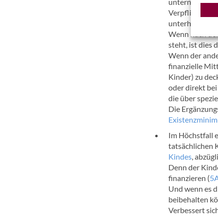
unternehmen,
Verpflichtunge
unterhalten (s
Wenn nach der
steht, ist dies
Wenn der ander
finanzielle Mi
Kinder) zu dec
oder direkt be
die über spezie
Die Ergänzungs
Existenzmini
Im Höchstfall 
tatsächlichen 
Kindes
, abzügl
Denn der Kinde
finanzieren (
5
Und wenn es di
beibehalten kö
Verbessert sich