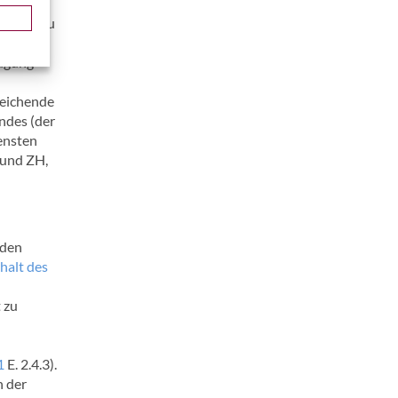
n
amilie zu
fügung
reichende
ndes (der
ensten
 und ZH,
(den
halt des
 zu
d
1
E. 2.4.3).
h der