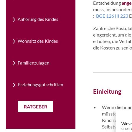
Entscheidung
ange
muss, insbesondere
;
BGE 126 III 223
E.
Anhörung des Kindes
Zahlreiche Postula
eingereicht, um di
Wohnsitz des Kindes
erhöhen, die Verfah
die Kosten zu senk
Familienzulagen
Erziehungsgutschriften
Einleitung
RATGEBER
Wenn die finanz
müsste) nicht 
Kind zu zahlen
Wir ve
Selbstverstän
unser