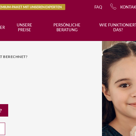
FAQ
KONTA
REMIUM-PAKET MIT UNSEREN EXPERTEN
UNSERE
PERSÖNLICHE
WIE FUNKTIONIER
ER
PREISE
BERATUNG
DAS?
T BERECHNET?
?