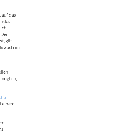
k auf das
indes
auch
 Der
, gilt
als auch im
ellen
 möglich,
che
ll einem
er
zu