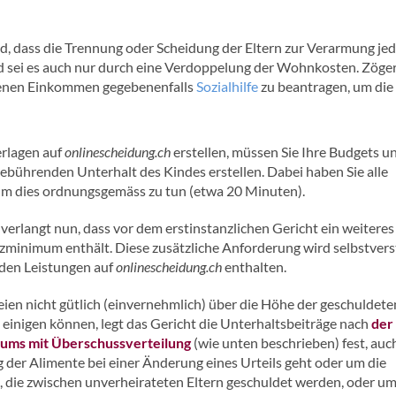
nd, dass die Trennung oder Scheidung der Eltern zur Verarmung je
nd sei es auch nur durch eine Verdoppelung der Wohnkosten. Zöger
idenen Einkommen gegebenenfalls
Sozialhilfe
zu beantragen, um die
rlagen auf
onlinescheidung.ch
erstellen, müssen Sie Ihre Budgets u
gebührenden Unterhalt des Kindes erstellen. Dabei haben Sie alle
um dies ordnungsgemäss zu tun (etwa 20 Minuten).
verlangt nun, dass vor dem erstinstanzlichen Gericht ein weiteres
nzminimum enthält. Diese zusätzliche Anforderung wird selbstvers
 den Leistungen auf
onlinescheidung.ch
enthalten.
eien nicht gütlich (einvernehmlich) über die Höhe der geschuldete
 einigen können, legt das Gericht die Unterhaltsbeiträge nach
der
ums mit Überschussverteilung
(wie unten beschrieben) fest, auc
der Alimente bei einer Änderung eines Urteils geht oder um die
, die zwischen unverheirateten Eltern geschuldet werden, oder um