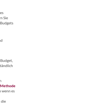
des
n Sie
 Budgets
nd
 Budget,
tändlich
n
 Methode
h wenn es
 die