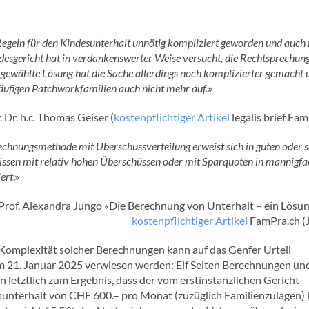
 Regeln für den Kindesunterhalt unnötig kompliziert geworden und auch
esgericht hat in verdankenswerter Weise versucht, die Rechtsprechun
e gewählte Lösung hat die Sache allerdings noch komplizierter gemacht 
äufigen Patchworkfamilien auch nicht mehr auf.
»
r. Dr. h.c. Thomas Geiser (
kostenpflichtiger Artikel
legalis brief Fa
echnungsmethode mit Überschussverteilung erweist sich in guten oder s
nissen mit relativ hohen Überschüssen oder mit Sparquoten in mannigfa
iert
.»
 Prof. Alexandra Jungo «Die Berechnung von Unterhalt – ein Lösu
kostenpflichtiger Artikel
FamPra.ch (
e Komplexität solcher Berechnungen kann auf das Genfer Urteil
 21. Januar 2025 verwiesen werden: Elf Seiten Berechnungen un
 letztlich zum Ergebnis, dass der vom erstinstanzlichen Gericht
sunterhalt von CHF 600.– pro Monat (zuzüglich Familienzulagen) 