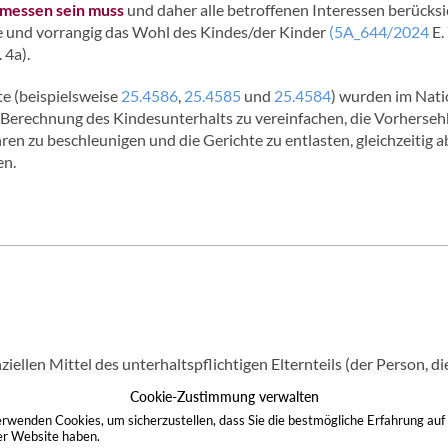
messen sein muss
und daher alle betroffenen Interessen berücksi
 und vorrangig das Wohl des Kindes/der Kinder
(5A_644/2024
E. 
 4a).
te (beispielsweise
25.4586
,
25.4585
und
25.4584
) wurden im Nati
e Berechnung des Kindesunterhalts zu vereinfachen, die Vorherseh
ren zu beschleunigen und die Gerichte zu entlasten, gleichzeitig 
en.
iellen Mittel des unterhaltspflichtigen Elternteils (der Person, di
(oder nur knapp) das
Existenzminimum
decken, ist kein Unterhalt 
Cookie-Zustimmung verwalten
.
rwenden Cookies, um sicherzustellen, dass Sie die bestmögliche Erfahrung auf
dlich muss jede Person alle notwendigen und zumutbaren Anstre
er Website haben.