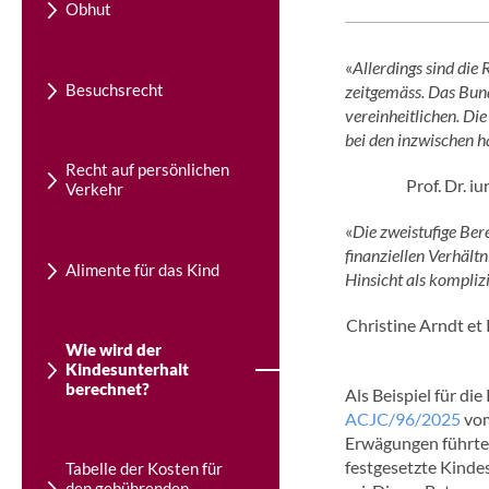
Obhut
«
Allerdings sind die
Besuchsrecht
zeitgemäss. Das Bund
vereinheitlichen. Di
bei den inzwischen h
Recht auf persönlichen
Prof. Dr. iu
Verkehr
«
Die zweistufige Ber
finanziellen Verhält
Alimente für das Kind
Hinsicht als kompliz
Christine Arndt et
Wie wird der
Kindesunterhalt
berechnet?
Als Beispiel für di
ACJC/96/2025
vom
Erwägungen führten
festgesetzte Kinde
Tabelle der Kosten für
den gebührenden