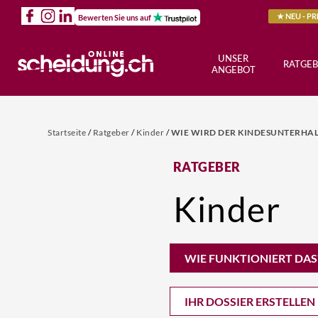
★ NEU - P
Bewerten Sie uns auf
UNSER
RATGEB
ANGEBOT
Startseite
/
Ratgeber
/
Kinder
/
WIE WIRD DER KINDESUNTERHAL
RATGEBER
Kinder
WIE FUNKTIONIERT DAS
IHR DOSSIER ERSTELLEN